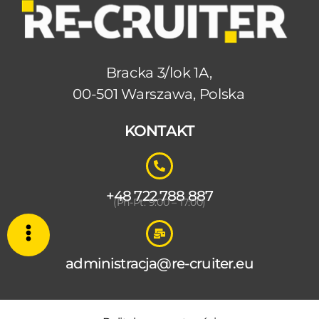
Bracka 3/lok 1A,
00-501 Warszawa, Polska
KONTAKT
+48 722 788 887
(Pn-Pt: 9:00 – 17:00)
administracja@re-cruiter.eu