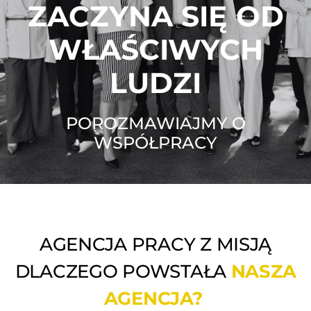
ZACZYNA SIĘ OD
WŁAŚCIWYCH
LUDZI
POROZMAWIAJMY O
WSPÓŁPRACY
AGENCJA PRACY Z MISJĄ
DLACZEGO POWSTAŁA
NASZA
AGENCJA?