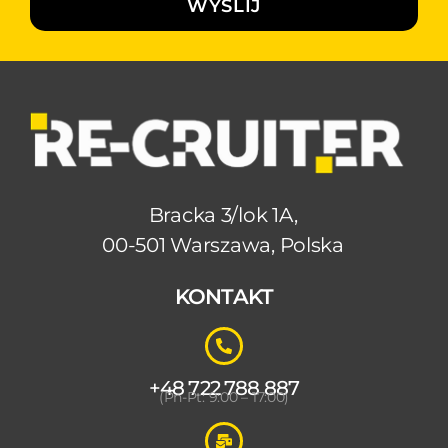
WYŚLIJ
Bracka 3/lok 1A,
00-501 Warszawa, Polska
KONTAKT
+48 722 788 887
(Pn-Pt: 9:00 – 17:00)