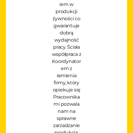
iem w
produkcji
żywności co
gwarantuje
dobrą
wydajność
pracy. Ścisła
współpraca z
Koordynator
em z
ramienia
firmy, który
opiekuje się
Pracownika
mi pozwala
nam na
sprawne
zarzadzanie
produkcją.