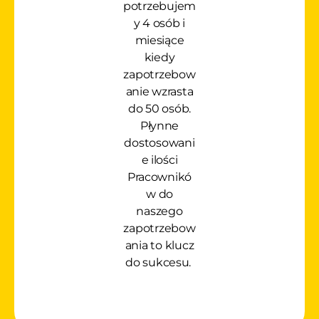
potrzebujem
y 4 osób i
miesiące
kiedy
zapotrzebow
anie wzrasta
do 50 osób.
Płynne
dostosowani
e ilości
Pracownikó
w do
naszego
zapotrzebow
ania to klucz
do sukcesu.