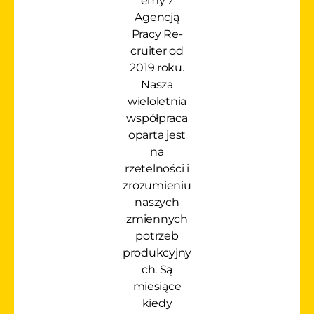
emy z
Agencją
Pracy Re-
cruiter od
2019 roku.
Nasza
wieloletnia
współpraca
oparta jest
na
rzetelności i
zrozumieniu
naszych
zmiennych
potrzeb
produkcyjny
ch. Są
miesiące
kiedy