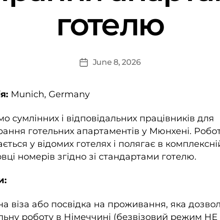
готелю
June 8, 2026
я:
Munich, Germany
о сумлінних і відповідальних працівників для
ання готельних апартаментів у Мюнхені. Робо
ається у відомих готелях і полягає в комплексні
овці номерів згідно зі стандартами готелю.
и:
на віза або посвідка на проживання, яка дозво
льну роботу в Німеччині (безвізовий режим НЕ