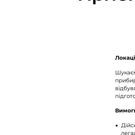
Локаці
Шукаєм
прибир
відбув
підгот
Вимог
Дійс
лега