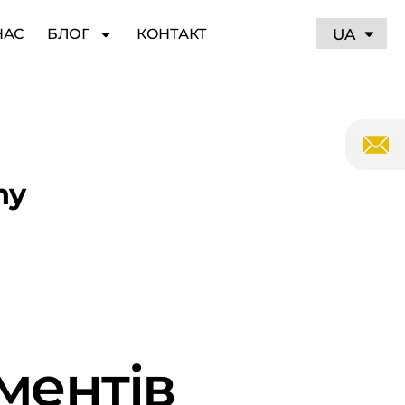
RU
UA
НАС
БЛОГ
КОНТАКТ
ny
ментів