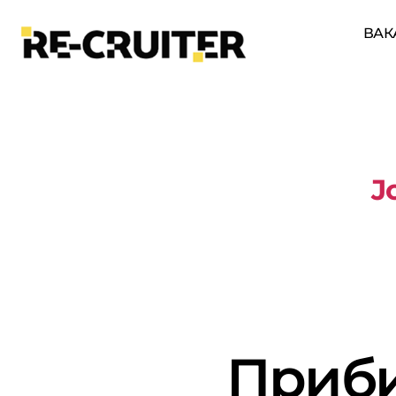
ВАК
J
Приби