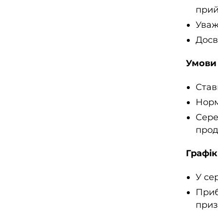
прий
Уваж
Досв
Умови
Став
Норм
Сере
прод
Графік
У се
Приб
приз