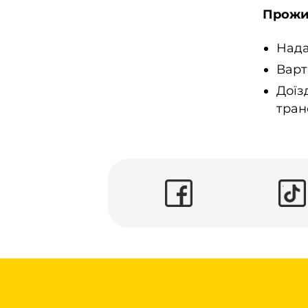
Прожи
Нада
Варт
Доїз
тран