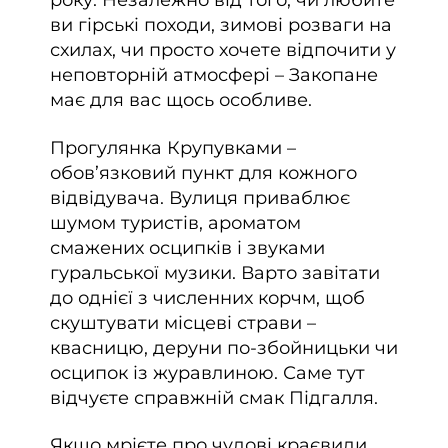
року. Незалежно від того, чи любите
ви гірські походи, зимові розваги на
схилах, чи просто хочете відпочити у
неповторній атмосфері – Закопане
має для вас щось особливе.
Прогулянка Крупувками –
обов’язковий пункт для кожного
відвідувача. Вулиця приваблює
шумом туристів, ароматом
смажених осципків і звуками
гуральської музики. Варто завітати
до однієї з численних корчм, щоб
скуштувати місцеві страви –
квасницю, деруни по-збойницьки чи
осципок із журавлиною. Саме тут
відчуєте справжній смак Підгалля.
Якщо мрієте про чудові краєвиди,