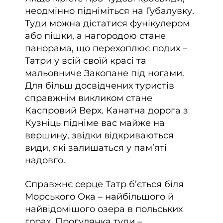
неодмінно підніміться на Губалувку.
Туди можна дістатися фунікулером
або пішки, а нагородою стане
панорама, що перехоплює подих –
Татри у всій своїй красі та
мальовниче Закопане під ногами.
Для більш досвідчених туристів
справжнім викликом стане
Каспровий Верх. Канатна дорога з
Кузніць підніме вас майже на
вершину, звідки відкриваються
види, які залишаться у пам’яті
надовго.
Справжнє серце Татр б’ється біля
Морського Ока – найбільшого й
найвідомішого озера в польських
горах. Прогулянка туди –