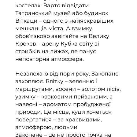
костелах. Варто відвідати
Татранський музей або будинок
Віткаци – одного з найяскравіших
мешканців міста. А взимку
обов’язково завітайте на Велику
Крокев – арену Кубка світу зі
стрибків на лижах, де панує
неповторна атмосфера.
Незалежно від пори року, Закопане
захоплює. Влітку – зеленню і
маршрутами, восени – золотом лісів,
узимку – казковими пейзажами, а
навесні – ароматом пробудженої
природи. Це місце, куди хочеться
повертатися – за краєвидами,
атмосферою, людьми.
Закопане – це не просто точка на