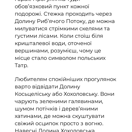
обов’язковий пункт кожної
подорожі. Стежка проходить через
Долину Риб’ячого Потоку, де можна
милуватися стрімкими скелями та
густими лісами. Коли стоїш біля
кришталевої води, оточеної
вершинами, розумієш, чому це
місце стало символом польських
Татр.
Любителям спокійніших прогулянок
варто відвідати Долину
Косьцеліську або Хохоловську. Вони
чарують зеленими галявинами,
шумом потічків і дерев’яними
хатинами, де можна скуштувати
свіжий осципок просто з вогню.
Навесні Долина Хохоловська