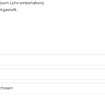
(vom Lohn einbehalten);
tgestellt.
e chosen