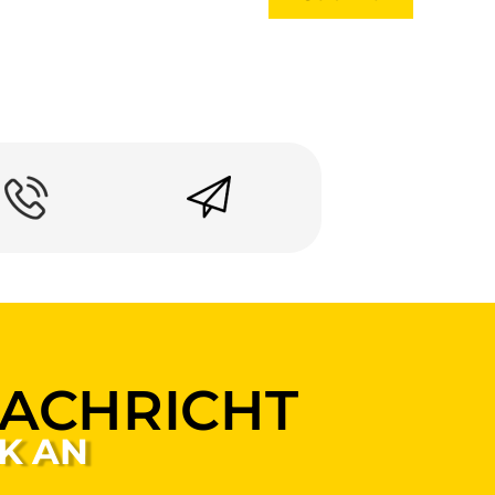
NACHRICHT
K AN