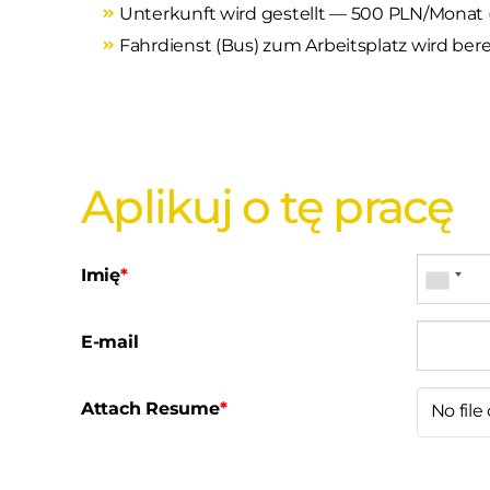
Unterkunft wird gestellt — 500 PLN/Monat 
Fahrdienst (Bus) zum Arbeitsplatz wird berei
Aplikuj o tę pracę
Imię
*
E-mail
Attach Resume
*
No fil