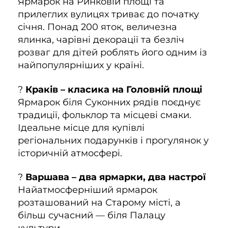
Ярмарок на Ринковій площі та
прилеглих вулицях триває до початку
січня. Понад 200 яток, величезна
ялинка, чарівні декорації та безліч
розваг для дітей роблять його одним із
найпопулярніших у країні.
?
Краків – класика на Головній площі
Ярмарок біля Суконних рядів поєднує
традиції, фольклор та місцеві смаки.
Ідеальне місце для купівлі
регіональних подарунків і прогулянок у
історичній атмосфері.
?
Варшава – два ярмарки, два настрої
Найатмосферніший ярмарок
розташований на Старому місті, а
більш сучасний — біля Палацу