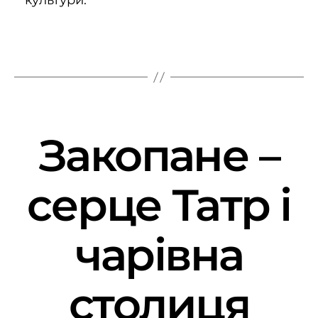
культури.
Закопане –
серце Татр і
чарівна
столиця