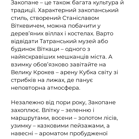
Закопане – це також багата культура й
традиції. Характерний закопанський
стиль, створений Станіславом
Віткевичем, можна побачити у
дерев’яних віллах і костелах. Варто
відвідати Татранський музей або
будинок Віткаци – одного з
найяскравіших мешканців міста. А
взимку обов’язково завітайте на
Велику Крокев – арену Кубка світу зі
стрибків на лижах, де панує
неповторна атмосфера.
Незалежно від пори року, Закопане
захоплює. Влітку – зеленню і
маршрутами, восени – золотом лісів,
узимку – казковими пейзажами, а
навесні – ароматом пробудженої