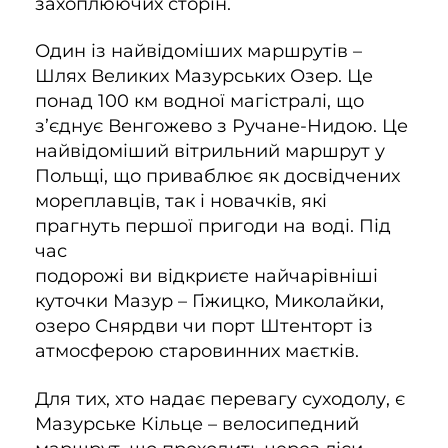
захоплюючих сторін.
Один із найвідоміших маршрутів –
Шлях Великих Мазурських Озер. Це
понад 100 км водної магістралі, що
з’єднує Венгожево з Ручане-Нидою. Це
найвідоміший вітрильний маршрут у
Польщі, що приваблює як досвідчених
мореплавців, так і новачків, які
прагнуть першої пригоди на воді. Під
час
подорожі ви відкриєте найчарівніші
куточки Мазур – Гіжицко, Миколайки,
озеро Снярдви чи порт Штенторт із
атмосферою старовинних маєтків.
Для тих, хто надає перевагу суходолу, є
Мазурське Кільце – велосипедний