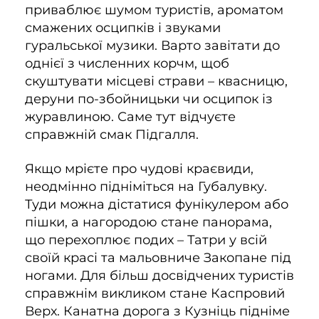
приваблює шумом туристів, ароматом
смажених осципків і звуками
гуральської музики. Варто завітати до
однієї з численних корчм, щоб
скуштувати місцеві страви – квасницю,
деруни по-збойницьки чи осципок із
журавлиною. Саме тут відчуєте
справжній смак Підгалля.
Якщо мрієте про чудові краєвиди,
неодмінно підніміться на Губалувку.
Туди можна дістатися фунікулером або
пішки, а нагородою стане панорама,
що перехоплює подих – Татри у всій
своїй красі та мальовниче Закопане під
ногами. Для більш досвідчених туристів
справжнім викликом стане Каспровий
Верх. Канатна дорога з Кузніць підніме