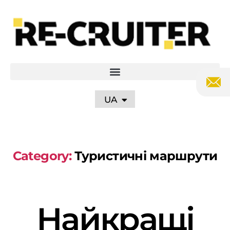
PL
EN
DE
RU
UA
Category:
Туристичні маршрути
Найкращі