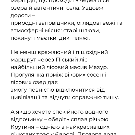
маршрут, що проходить через ліси,
озера й автентичні села. Уздовж
дороги –
природні заповідники, оглядові вежі та
атмосферні місця: старі шлюзи,
покинуті маєтки, дикі пляжі.
Не менш вражаючий і пішохідний
маршрут через Піський ліс –
найбільший лісовий масив Мазур.
Прогулянка поміж вікових сосен і
лісових озер дає
змогу повністю відключитися від
цивілізації та відчути справжню тишу.
А якщо хочете спокійного водного
відпочинку – оберіть сплав річкою
Крутиня – однією з найкрасивіших
річкових трас у Європі. Прозора вода,