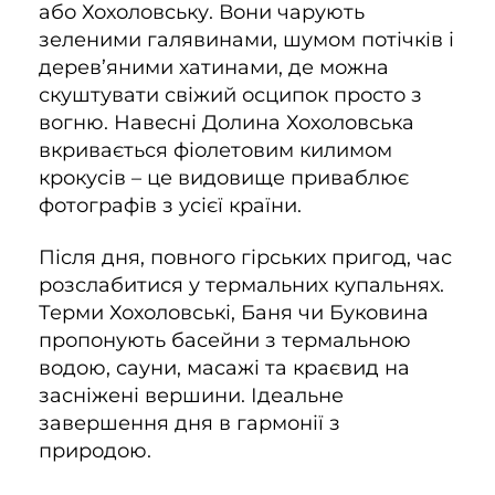
або Хохоловську. Вони чарують
зеленими галявинами, шумом потічків і
дерев’яними хатинами, де можна
скуштувати свіжий осципок просто з
вогню. Навесні Долина Хохоловська
вкривається фіолетовим килимом
крокусів – це видовище приваблює
фотографів з усієї країни.
Після дня, повного гірських пригод, час
розслабитися у термальних купальнях.
Терми Хохоловські, Баня чи Буковина
пропонують басейни з термальною
водою, сауни, масажі та краєвид на
засніжені вершини. Ідеальне
завершення дня в гармонії з
природою.