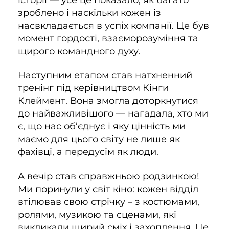
зроблено і наскільки кожен із
насвкладається в успіх компанії. Це був
момент гордості, взаєморозуміння та
щирого командного духу.
Наступним етапом став натхненний
тренінг під керівництвом Кінги
Клеймент. Вона змогла доторкнутися
до найважливішого — нагадала, хто ми
є, що нас об’єднує і яку цінність ми
маємо для цього світу не лише як
фахівці, а передусім як люди.
А вечір став справжньою родзинкою!
Ми поринули у світ кіно: кожен відділ
втілював свою стрічку – з костюмами,
ролями, музикою та сценами, які
викликали щирий сміх і захоплення. Це