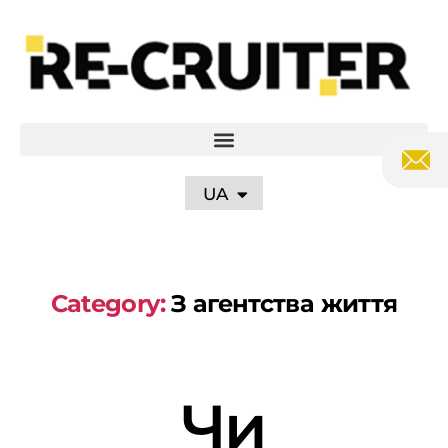
PL
EN
DE
RU
UA
Category:
З агентства життя
Чи