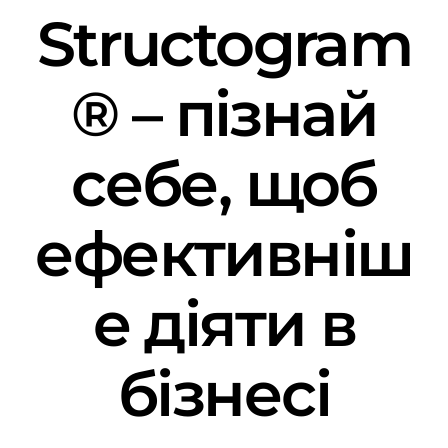
Structogram
® – пізнай
себе, щоб
ефективніш
е діяти в
бізнесі