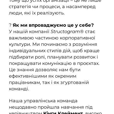
Тому що успіх організації – це не лише
стратегія чи процеси, а насамперед
люди, які їх реалізують.
?
Як ми впроваджуємо це у себе?
У нашій компанії
Structogram®
стає
важливою частиною корпоративної
культури. Ми починаємо з розуміння
індивідуальних стилів дій, щоб краще
підбирати ролі, планувати розвиток і
покращувати комунікацію в проєктах.
Це знання дозволяє нам бути
ефективнішими як окремим
працівникам, так і як згуртованій
команді.
Наша управлінська команда
нещодавно пройшла навчання під
керівництвом
Кінги Клеймент
, високо