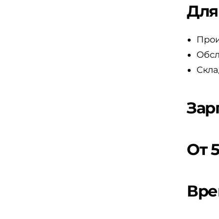
Для
Прои
Обсл
Скла
Зар
От 
Вре