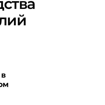
дства
елий
 в
ом