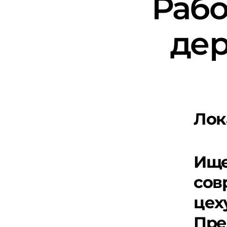
Рабо
дер
Лок
Ище
сов
цех
Пре