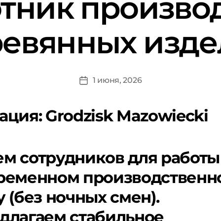
тник произво
евянных изд
1 июня, 2026
ация:
Grodzisk Mazowiecki
м сотрудников для работы
ременном производственн
у (без ночных смен).
длагаем стабильное