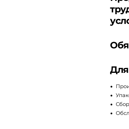
тру
усл
Обя
Для
Прои
Упак
Сбор
Обсл